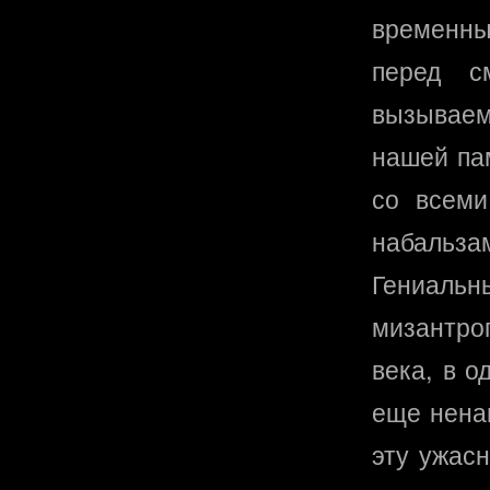
временным
перед с
вызываем
нашей па
со всеми
набальз
Гениаль
мизантро
века, в о
еще ненап
эту ужас