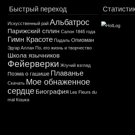
Быстрый переход
Статисти
Альбатрос
Искусственный рай
Парижский сплин
Салон 1845 года
Гимн Красоте
Опиоман
Падаль
Эдгар Аллан По, его жизнь и творчество
Школа язычников
Фейерверки
Жгучий взгляд
Плаванье
Поэма о гашише
Мое обнаженное
Скачать
сердце
Биография
Les Fleurs du
mal
Кошка