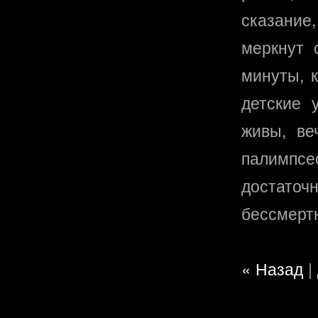
сказание
меркнут 
минуты, к
детские 
живы, ве
палимпсе
достато
бессмерт
« Назад
|