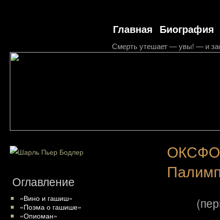
Главная
Биография
Смерть утешает — увы! — и за
ОКСФО
Палимп
Оглавление
«Вино и гашиш»
(пе
«Поэма о гашише»
«Опиоман»