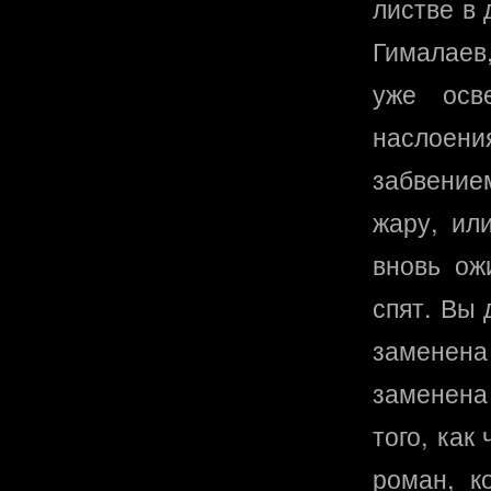
листве в
Гималаев
уже осв
наслоени
забвением
жару, ил
вновь ож
спят. Вы 
заменена
заменена
того, как
роман, к