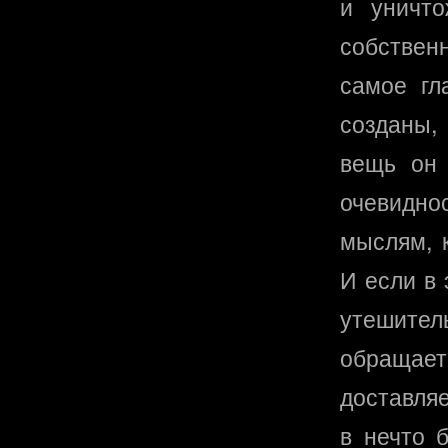
и уничт
собствен
самое гл
созданы,
вещь он 
очевидн
мыслям, 
И если в
утешите
обращает
доставляе
в нечто 