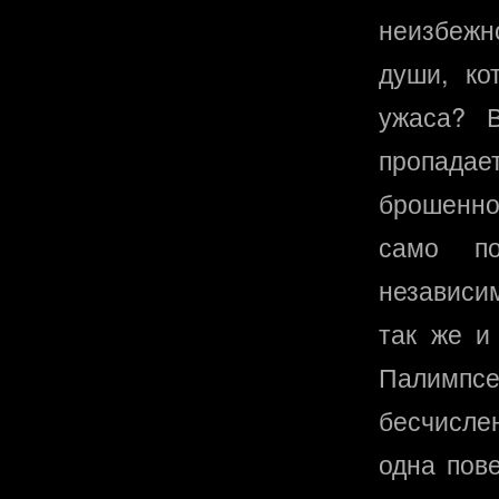
неизбежн
души, ко
ужаса? В
пропадае
брошенно
само п
независим
так же и
Палимпсе
бесчисле
одна пове