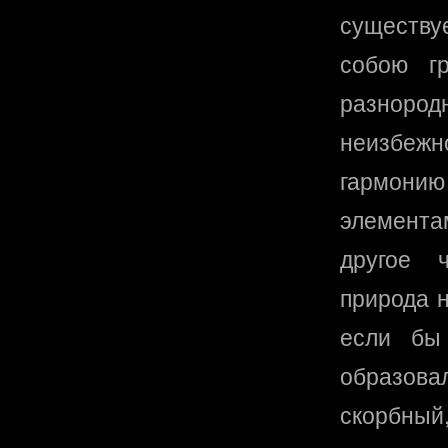
существу
собою гр
разноро
неизбеж
гармон
элемента
другое ч
природа н
если бы
образова
скорбный