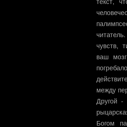
текст, ч
человеч
палимпсе
читатель
чувств, 
ваш мозг
погреб
действит
между пер
Другой -
рыцарска
Богом па