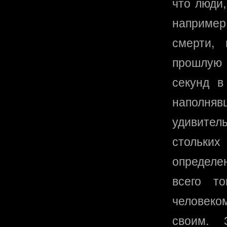
что люди
например
смерти,
прошлую 
секунд в
наполняв
удивитель
стольк
определе
всего т
человеко
своим. 