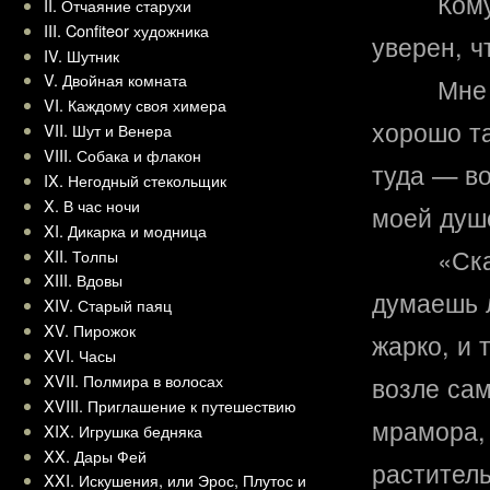
Кому
II. Отчаяние старухи
III. Confiteor художника
уверен, ч
IV. Шутник
V. Двойная комната
Мне 
VI. Каждому своя химера
хорошо та
VII. Шут и Венера
VIII. Собака и флакон
туда — во
IX. Негодный стекольщик
X. В час ночи
моей душ
XI. Дикарка и модница
«Ск
XII. Толпы
XIII. Вдовы
думаешь 
XIV. Старый паяц
XV. Пирожок
жарко, и 
XVI. Часы
XVII. Полмира в волосах
возле сам
XVIII. Приглашение к путешествию
мрамора,
XIX. Игрушка бедняка
XX. Дары Фей
раститель
XXI. Искушения, или Эрос, Плутос и