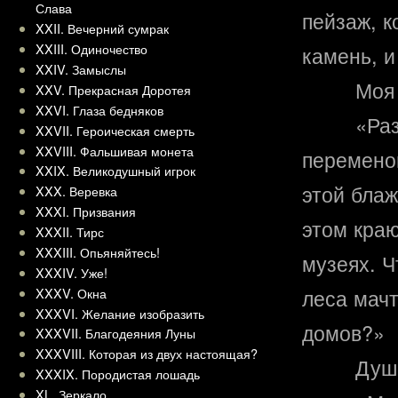
Слава
пейзаж, к
XXII. Вечерний сумрак
XXIII. Одиночество
камень, и
XXIV. Замыслы
Моя 
XXV. Прекрасная Доротея
XXVI. Глаза бедняков
«Раз
XXVII. Героическая смерть
XXVIII. Фальшивая монета
переменой
XXIX. Великодушный игрок
этой бла
XXX. Веревка
XXXI. Призвания
этом краю
XXXII. Тирс
XXXIII. Опьяняйтесь!
музеях. 
XXXIV. Уже!
леса мачт
XXXV. Окна
XXXVI. Желание изобразить
домов?»
XXXVII. Благодеяния Луны
XXXVIII. Которая из двух настоящая?
Душ
XXXIX. Породистая лошадь
XL. Зеркало