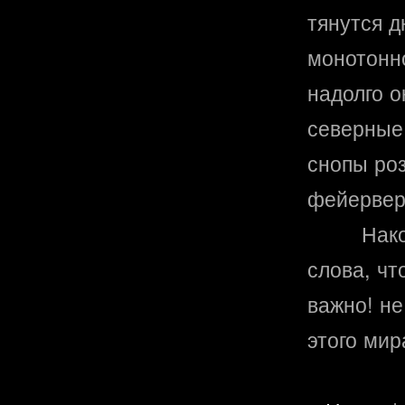
тянутся д
монотонн
надолго о
северные
снопы роз
фейервер
Нак
слова, чт
важно! не
этого мир