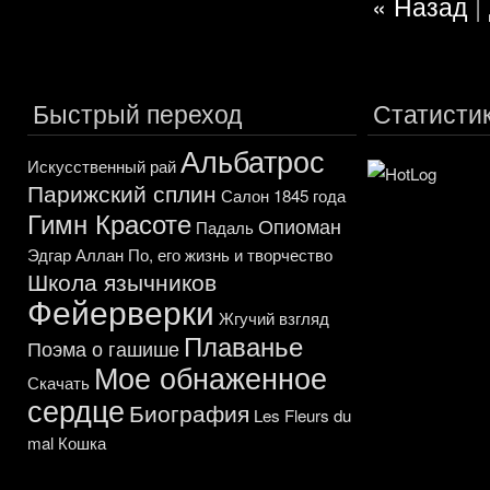
« Назад
|
Быстрый переход
Статисти
Альбатрос
Искусственный рай
Парижский сплин
Салон 1845 года
Гимн Красоте
Опиоман
Падаль
Эдгар Аллан По, его жизнь и творчество
Школа язычников
Фейерверки
Жгучий взгляд
Плаванье
Поэма о гашише
Мое обнаженное
Скачать
сердце
Биография
Les Fleurs du
mal
Кошка