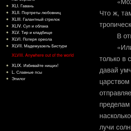
«Мож
XLI. Гавань
Что ж, т
XLII. Портреты любовниц
XLIII. Галантный стрелок
тропическ
XLIV. Суп и облака
XLV. Тир и кладбище
В от
XLVI. Потеря ореола
«Или
XLVII. Мадемуазель Бистури
XLVIII. Anywhere out of the world
только в 
XLIX. Избивайте нищих!
давай умч
L. Славные псы
Эпилог
царством
отправля
пределам 
насколько
лучи солн