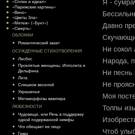
Я - сумра
«Сплин и идеал»
«Парижские картины»
Бессильн
«Вино»
«Цветы Зла»
«Мятеж» («Бунт»)
Давно пре
«Смерть»
ОБЛОМКИ
Скучающи
Романтический закат
Ни сокол 
ОСУЖДЕННЫЕ СТИХОТВОРЕНИЯ
Лесбос
Народа, п
Проклятые женщины. Ипполита и
Ни песнь
Дельфина
Лета
Не проясн
Слишком веселой
Украшенья
Моя посте
Метаморфозы вампира
Толпы из
ЛЮБЕЗНОСТИ
Чудовище, или Речь в поддержку
Изобрест
одной подержанной нимфы
Что обещает ее лицо
Чтоб улыб
Гимн