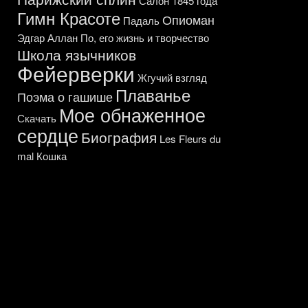
Салон 1845 года
Гимн Красоте
Опиоман
Падаль
Эдгар Аллан По, его жизнь и творчество
Школа язычников
Фейерверки
Жгучий взгляд
Плаванье
Поэма о гашише
Мое обнаженное
Скачать
сердце
Биография
Les Fleurs du
mal
Кошка