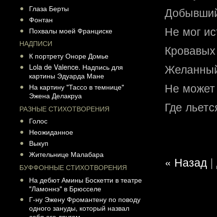
Глаза Берты
Добывший
Фонтан
Не мог ис
Похвалы моей Франциске
НАДПИСИ
Кровавых
К портрету Оноре Домье
Желанный
Lola de Valence. Надпись для
картины Эдуарда Мане
Не может 
На картину "Тассо в темнице"
Эжена Делакруа
Где льетс
РАЗНЫЕ СТИХОТВОРЕНИЯ
Голос
Неожиданное
Выкуп
Жительнице Малабара
« Назад
|
БУФФОННЫЕ СТИХОТВОРЕНИЯ
На дебют Амины Боскетти в театре
"Ламоннэ" в Брюсселе
Г-ну Эжену Фромантену по поводу
одного зануды, который назвал
себя его другом