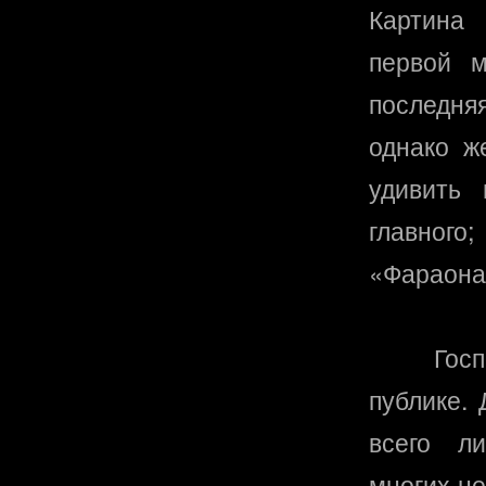
Картина 
первой м
последня
однако ж
удивить 
главног
«Фараона
Гос
публике. 
всего л
многих не