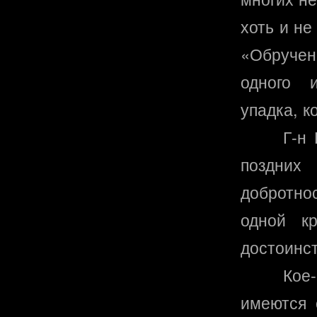
хоть и не
«Обручен
одного 
упадка, к
Г-н
поздних
добротно
одной к
достоинст
Кое
имеются 