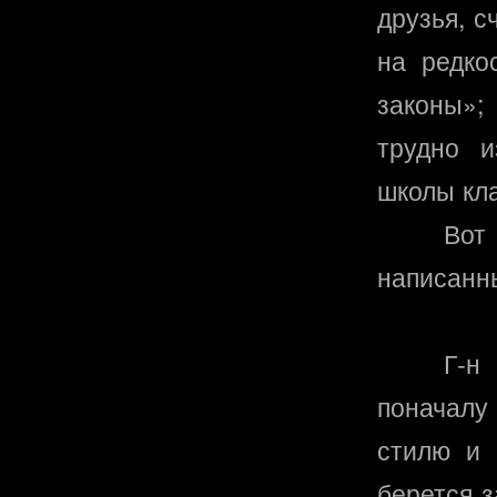
друзья, с
на редко
законы»;
трудно и
школы кл
Вот
написанн
Г-н
поначалу
стилю и 
берется з