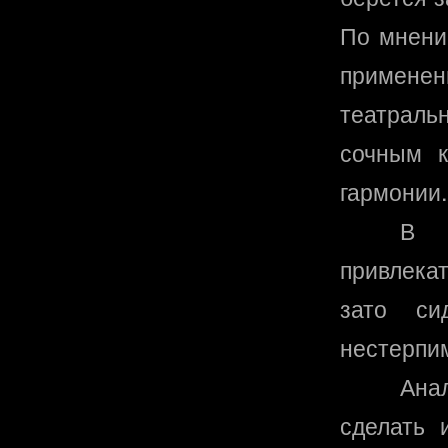
По мнению
применен
театрал
сочным к
гармонии.
В 
привлекат
зато си
нестерпи
Ана
сделать 