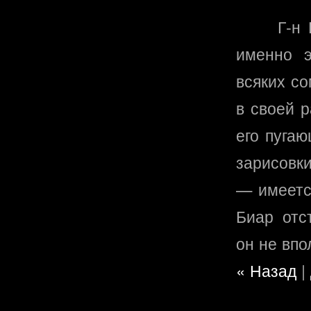
Г-н
именно э
всяких с
в своей р
его пуга
зарисовк
— имеется
Биар отс
он не впо
« Назад
|