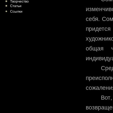
Творчество
Статьи
изменчив
Ссылки
себя. Со
придетс
художник
общая ч
индивиду
Сре
преисп
сожалени
Вот,
возвращ