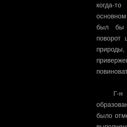
когда-то
основном
был бы 
поворот 
природ
приверже
повиноват
Г-н
образова
было отм
выполненн