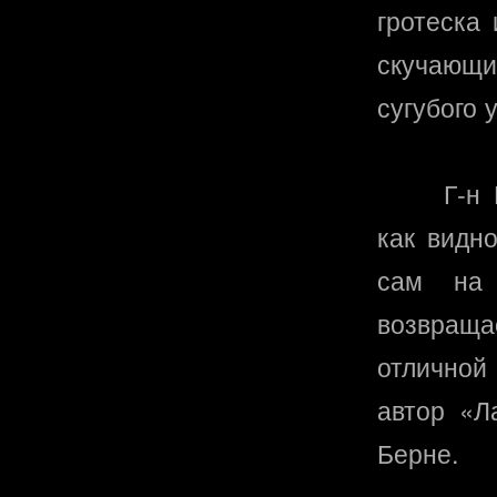
гротеска
скучающ
сугубого 
Г-н
как видно
сам на
возвраща
отличной
автор «Л
Берне.