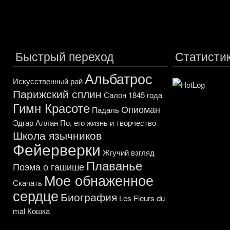
Быстрый переход
Статисти
Альбатрос
Искусственный рай
Парижский сплин
Салон 1845 года
Гимн Красоте
Опиоман
Падаль
Эдгар Аллан По, его жизнь и творчество
Школа язычников
Фейерверки
Жгучий взгляд
Плаванье
Поэма о гашише
Мое обнаженное
Скачать
сердце
Биография
Les Fleurs du
mal
Кошка