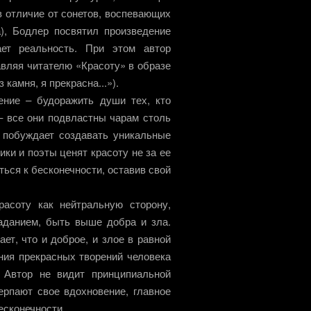
в отличие от сонетов, воспевающих
), Бодлер посвятил произведение
ет реальность. При этом автор
авляя читателю «Красоту» в образе
камня, я прекрасна...»).
ение – будоражить души тех, кто
 – все они подвластны чарам столь
 побуждает создавать уникальные
ики и поэты ценят красоту не за ее
уться к бесконечности, оставив свой
расоту как нейтральную сторону,
аданием, быть выше добра и зла.
т, что и доброе, и злое в равной
ния прекрасных творений человека
 Автор не видит принципиальной
черпают свое вдохновение, главное
бесконечности.