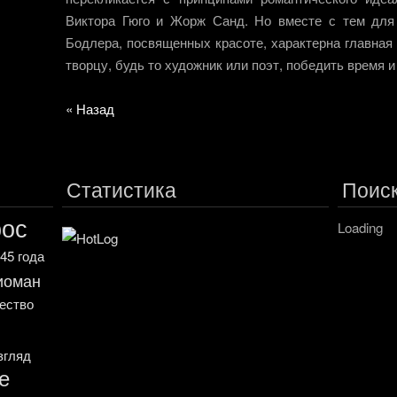
Виктора Гюго и Жорж Санд. Но вместе с тем для
Бодлера, посвященных красоте, характерна главная
творцу, будь то художник или поэт, победить время и 
« Назад
Статистика
Поис
рос
Loading
45 года
иоман
чество
згляд
е