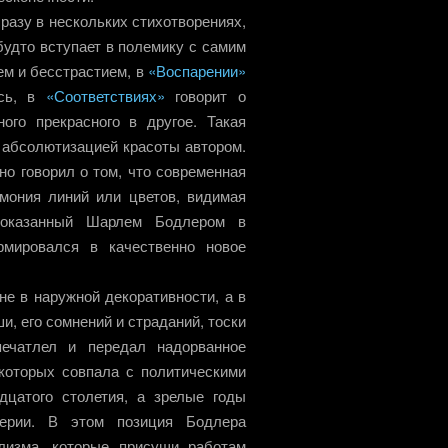
разу в нескольких стихотворениях,
будто вступает в полемику с самим
ем и бесстрастием, в
«Воспарении»
ысь, в
«Соответствиях»
говорит о
ого прекрасного в другое. Такая
 абсолютизацией красоты автором.
но говорил о том, что современная
рмония линий или цветов, видимая
 показанный Шарлем Бодлером в
рмировался в качественно новое
не в наружной декоративности, а в
, его сомнений и страданий, тоски
печатлел и передал надорванное
которых совпала с политическими
дцатого столетия, а зрелые годы
ерии. В этом позиция Бодлера
ализма, которые присущи работам