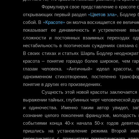
Формулируя свое представление о красоте с
открывающих первый раздел
«Цветов зла»
, Бодлер 
собой. В
«Красоте»
он молча восхищается ее величи
показывает ее динамичность и устремление вв
сложности и постоянных взаимных переходах одн
нестабильность в поэтических суждениях связана с
В своих стихах и статьях Шарль Бодлер неоднократ
красота – понятие гораздо более широкое, чем га
глазам человека. «Античный» идеал красоты,
одноименном стихотворении, постепенно трансфо
понятие в других его произведениях.
Сущность этой новой красоты заключается 
выражении тайных, глубинных черт человеческой души
и одиночества. Именно таким автор увидел, за
сознание целого поколения французов, молодость 
событиями конца 40-х начала 50-х годов девятна
пришлись на установление режима Второй имп
перекликается с принципами романтического иде