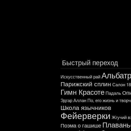
Быстрый переход
Альбат
Искусственный рай
Парижский сплин
Салон 18
Гимн Красоте
Оп
Падаль
Эдгар Аллан По, его жизнь и твор
Школа язычников
Фейерверки
Жгучий в
Плавань
Поэма о гашише