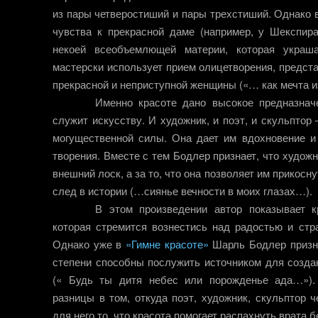
из пары четверостиший и пары трехстиший. Однако 
чувства к прекрасной даме (например, у Шекспира
некоей всеобъемлющей материи, которая украша
мастерски использует прием олицетворения, предст
прекрасной и неприступной женщины («… как мечта из 
Именно красоте дано высокое предназнач
служит искусству. И художник, и поэт, и скульптор
могущественной силы. Она дает им вдохновение и
творения. Вместе с тем Бодлер признает, что художн
внешний лоск, а за то, что она позволяет им прикосн
след в истории (…сиянье вечности в моих глазах…).
В этом произведении автор показывает к
которая стремится вознестись над радостью и стр
Однако уже в
«Гимне красоте»
Шарль Бодлер признае
степени способны послужить источником для созда
(« Будь ты дитя небес или порожденье ада…»).
разницы в том, откуда поэт, художник, скульптор 
для него то, что красота помогает распахнуть врата 