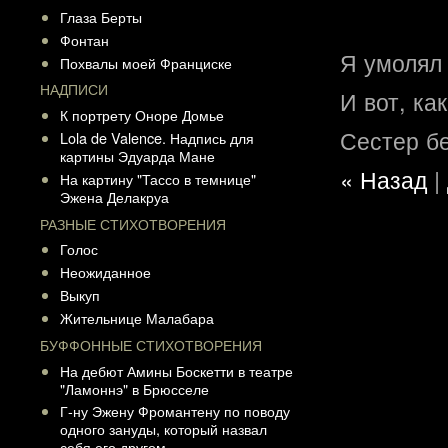
Глаза Берты
Фонтан
Я умолял
Похвалы моей Франциске
НАДПИСИ
И вот, ка
К портрету Оноре Домье
Сестер б
Lola de Valence. Надпись для
картины Эдуарда Мане
« Назад
|
На картину "Тассо в темнице"
Эжена Делакруа
РАЗНЫЕ СТИХОТВОРЕНИЯ
Голос
Неожиданное
Выкуп
Жительнице Малабара
БУФФОННЫЕ СТИХОТВОРЕНИЯ
На дебют Амины Боскетти в театре
"Ламоннэ" в Брюсселе
Г-ну Эжену Фромантену по поводу
одного зануды, который назвал
себя его другом