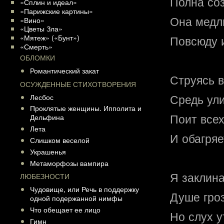
Полна со
«Сплин и идеал»
«Парижские картины»
Она медли
«Вино»
«Цветы Зла»
«Мятеж» («Бунт»)
Повсюду 
«Смерть»
ОБЛОМКИ
Романтический закат
Струясь в
ОСУЖДЕННЫЕ СТИХОТВОРЕНИЯ
Средь ули
Лесбос
Проклятые женщины. Ипполита и
Поит все
Дельфина
Лета
И обагряе
Слишком веселой
Украшенья
Метаморфозы вампира
Я заклина
ЛЮБЕЗНОСТИ
Чудовище, или Речь в поддержку
Душе гроз
одной подержанной нимфы
Что обещает ее лицо
Но слух у
Гимн