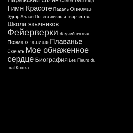
Салон 1845 года
Гимн Красоте
Опиоман
Падаль
Эдгар Аллан По, его жизнь и творчество
Школа язычников
Фейерверки
Жгучий взгляд
Плаванье
Поэма о гашише
Мое обнаженное
Скачать
сердце
Биография
Les Fleurs du
mal
Кошка