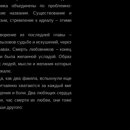
ника объединены по проблемно-
кие названия. Существование и
зни, стремление к идеалу – этими
ворение из последней главы –
 вызовов судьбе и искушений, через
авах. Смерть любовников – конец
сти была желанной усладой. Образ
х людей, мысли и желания которых
ркале.
ца, как два факела, вспыхнули еще
отчаянно хватаются за каждый миг
ждения и боли. Два любящих сердца
ки, час смерти их любви, они тоже
ши другого: