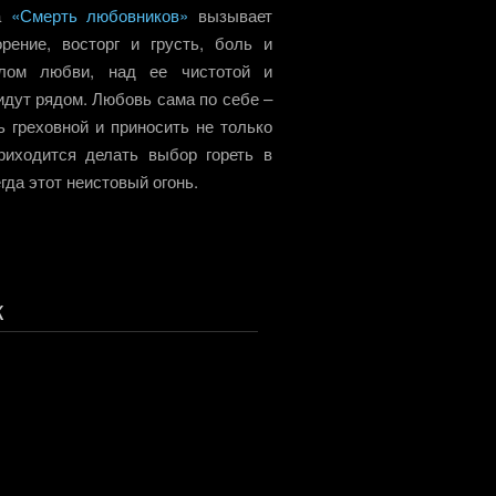
ра
«Смерть любовников»
вызывает
рение, восторг и грусть, боль и
слом любви, над ее чистотой и
идут рядом. Любовь сама по себе –
ь греховной и приносить не только
риходится делать выбор гореть в
гда этот неистовый огонь.
к