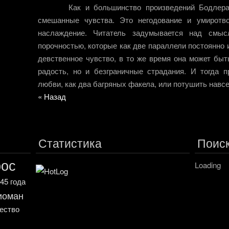
Как и большинство произведений Бодле
смешанные чувства. Это негодование и умиротво
наслаждение. Читатель задумывается над смы
порочностью, которые как две параллели постоянно 
девственное чувство, в то же время она может быт
радость, но и безграничные страдания. И тогда п
любви, как два багряных факела, или потушить навсе
« Назад
Статистика
Поис
рос
Loading
45 года
иоман
чество