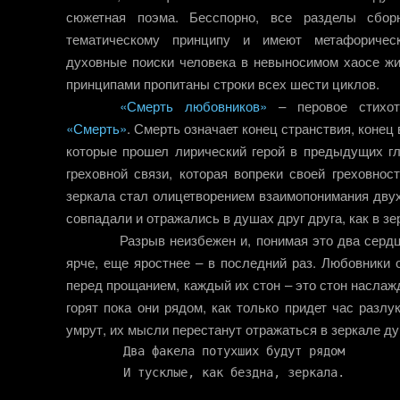
сюжетная поэма. Бесспорно, все разделы сбор
тематическому принципу и имеют метафоричес
духовные поиски человека в невыносимом хаосе жи
принципами пропитаны строки всех шести циклов.
«Смерть любовников»
– перовое стихот
«Смерть»
. Смерть означает конец странствия, конец
которые прошел лирический герой в предыдущих гл
греховной связи, которая вопреки своей греховно
зеркала стал олицетворением взаимопонимания дву
совпадали и отражались в душах друг друга, как в зе
Разрыв неизбежен и, понимая это два серд
ярче, еще яростнее – в последний раз. Любовники 
перед прощанием, каждый их стон – это стон насла
горят пока они рядом, как только придет час разлу
умрут, их мысли перестанут отражаться в зеркале ду
	Два факела потухших будут рядом
