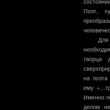
состоянии
Поэт, х
преобра
человече
Для
необходи
творца 
сверхпри
на поэта
ему «…тр
Именно п
делом не