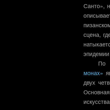
Санто», н
описывае
пизанско
сцена, гд
натыкает
эпидемии
По 
монах»
яв
двух чет
Основна
искусст