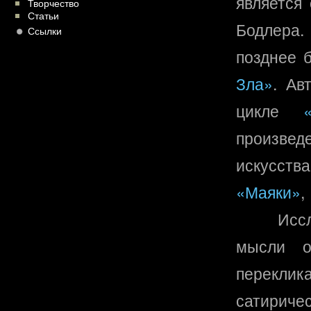
является
Творчество
Статьи
Бодлера. 
Ссылки
позднее 
Зла»
. Ав
цикле
произвед
искусств
«Маяки»
,
Исс
мысли 
перекли
сатирич