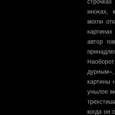
строчках
иноках, 
могли от
картинах
автор го
принадле
Наоборо
дурным»,
картины н
унылое ме
трехстиши
когда он 